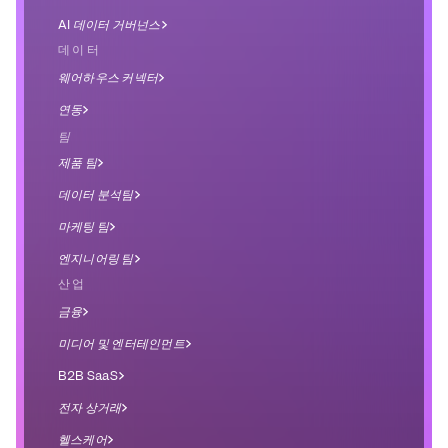
AI 데이터 거버넌스
데이터
웨어하우스 커넥터
연동
팀
제품 팀
데이터 분석팀
마케팅 팀
엔지니어링 팀
산업
금융
미디어 및 엔터테인먼트
B2B SaaS
전자 상거래
헬스케어