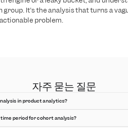
th engine or a leaky bucket, and under
 group. It's the analysis that turns a va
c, actionable problem.
자주 묻는 질문
analysis in product analytics?
 time period for cohort analysis?