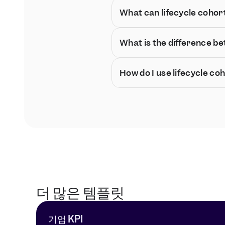
What can lifecycle cohort
What is the difference b
How do I use lifecycle co
더 많은 템플릿
기업 KPI