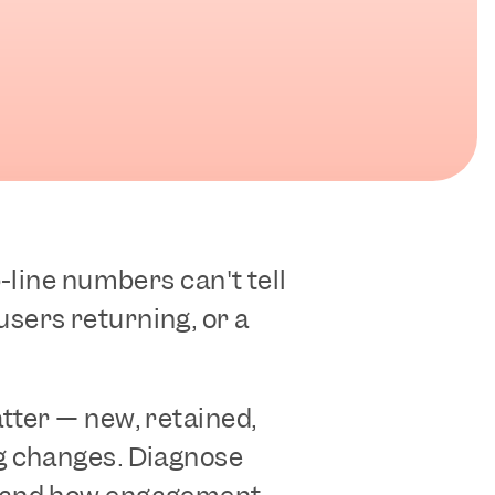
-line numbers can't tell 
ers returning, or a 
ter — new, retained, 
g changes. Diagnose 