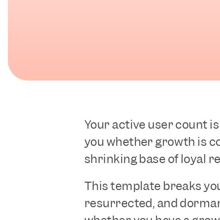
무료로 시작하기
데모 신청하기
Your active user count is
you whether growth is co
shrinking base of loyal r
This template breaks you
resurrected, and dormant