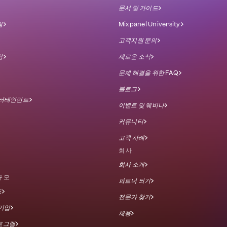
문서 및 가이드
팀
Mixpanel University
고객지원 문의
팀
새로운 소식
문제 해결을 위한 FAQ
블로그
엔터테인먼트
이벤트 및 웨비나
커뮤니티
고객 사례
회사
회사 소개
규모
파트너 되기
즈
전문가 찾기
견기업
채용
로그램