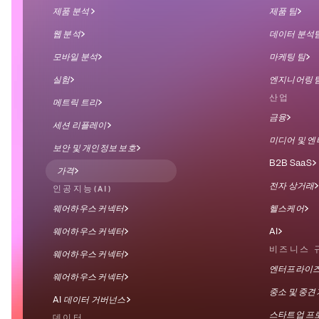
제품 분석 
제품 팀
웹 분석
데이터 분석
모바일 분석
마케팅 팀
실험
엔지니어링 
산업
메트릭 트리
금융
세션 리플레이
미디어 및 
보안 및 개인정보 보호
B2B SaaS
가격
전자 상거래
인공지능(AI)
웨어하우스 커넥터
헬스케어
웨어하우스 커넥터
AI
비즈니스 
웨어하우스 커넥터
엔터프라이
웨어하우스 커넥터
중소 및 중
AI 데이터 거버넌스
스타트업 프
데이터