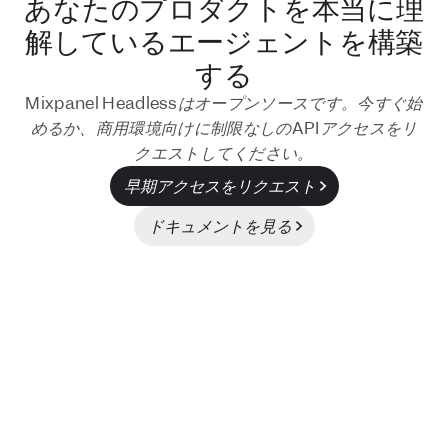
あなたのプロダクトを本当に理
1. SDKのインストール
解しているエージェントを構築
する
Mixpanel Headlessはオープンソースです。今すぐ始
めるか、商用環境向けに制限なしのAPIアクセスをリ
クエストしてください。
早期アクセスをリクエスト
2. ワークスペースを接続する
ドキュメントを見る
3. 「開発を始める (Start building)」の検索