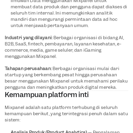
Ilmuwan Data menggunakan Mixpanel untuk 
membuat data produk dan pengguna dapat diakses di 
seluruh tim internal. Ini memungkinkan analitik 
mandiri dan mengurangi permintaan data ad hoc 
untuk menjawab pertanyaan umum.
Industri yang dilayani: 
Berbagai organisasi di bidang AI, 
B2B, SaaS, fintech, pembayaran, layanan kesehatan, e-
commerce, media, game seluler, dan iGaming 
menggunakan Mixpanel. 
Tahapan perusahaan:
 Berbagai organisasi mulai dari 
startup yang berkembang pesat hingga perusahaan 
besar menggunakan Mixpanel untuk memahami perilaku 
pengguna dan meningkatkan produk digital mereka.
Kemampuan platform inti
Mixpanel adalah satu platform terhubung di seluruh 
kemampuan berikut, yang terintegrasi penuh dalam satu 
sistem:
Analisis Produk (Product Analytics)
 — Pengalaman 