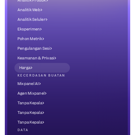
Analitik Produk
Analitik Web
Analitik Seluler
Eksperimen
Pohon Metrik
Pengulangan Sesi
Keamanan & Privasi
Harga
KECERDASAN BUATAN
Mixpanel AI
Agen Mixpanel
Tanpa Kepala
Tanpa Kepala
Tanpa Kepala
DATA