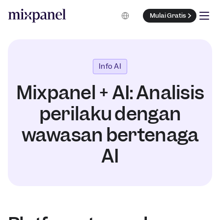
Select Language
Mulai Gratis
Info AI
Mixpanel + AI: Analisis
perilaku dengan
wawasan bertenaga
AI