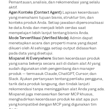
Pemantauan, analisis, dan rekomendasi yang selalu 
aktif.
Agen Konteks (Context Agent)
: Lapisan kecerdasan 
yang memahami tujuan bisnis, struktur tim, dan 
konteks produk Anda. Setiap jawaban dipersonalisasi 
ke data Anda dan menjadi lebih cerdas saat 
mempelajari lebih lanjut tentang bisnis Anda.
Mode Terverifikasi (Verified Mode)
: Admin dapat 
menetapkan acara dan properti mana yang dapat 
dikueri oleh AI sehingga setiap output didasarkan 
pada data yang disetujui.
Mixpanel AI Everywhere
: Sistem kecerdasan produk 
yang sama bekerja secara asli di dalam alat AI yang 
sudah digunakan oleh pengembang dan manajer 
produk — termasuk Claude, ChatGPT, Cursor, dan 
Slack. Ajukan pertanyaan tentang perilaku pengguna, 
tarik data produk langsung, dan tindak lanjuti 
rekomendasi tanpa meninggalkan alat Anda yang ada. 
Mixpanel juga menawarkan Server MCP khusus, 
menghadirkan kecerdasan produk ke alat apa pun 
yang kompatibel dengan MCP yang digunakan tim 