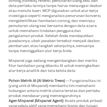
corong (funnels), retensi, pemutaran ulang sesi, dan 
data perilaku lainnya tanpa harus menavigasi dasbor 
atau menulis kueri. MCP digunakan untuk alur kerja 
investigasi seperti menganalisis penurunan konversi, 
mengidentifikasi hambatan corong, dan meninjau 
pemutaran ulang sesi bersama dengan data acara 
untuk memahami tindakan pengguna dan 
pengalaman produk. Setelah Anda mendapatkan 
jawabannya, ubah jawaban tersebut menjadi dasbor, 
pembaruan, atau langkah selanjutnya, semuanya 
tanpa meninggalkan alur kerja Anda.
Mixpanel juga sedang mengembangkan dan merilis 
fitur tambahan yang dibantu AI untuk meningkatkan 
alur kerja analitik dan tata kelola data:
Pohon Metrik AI (AI Metric Trees)
 —
Fungsionalitas ini 
(yang unik di Mixpanel) membantu tim memahami 
hubungan antara metrik utama teratas dan perilaku 
produk mendasar yang memengaruhinya
Agen Mixpanel (Mixpanel Agent)
: Analis produk pribadi 
yang selalu aktif yang memahami bisnis dan tujuan 