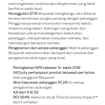
memungkinkan analisis dan eksperimen yang lebih 
berfokus pada hasil.
Keunggulan GTM
: Mixpanel menghargai dan dikenal 
karena kemitraan jangka panjang dengan pelanggan. 
Penggunanya secara konsisten menyoroti waktu 
respons yang cepat, dukungan yang kuat, dan 
kesediaan untuk mendengarkan kebutuhan 
pelanggan, menyertakan masukan mereka, dan 
membangun bersama mereka.
Pengalaman dan adopsi pelanggan
: Metrik pelanggan 
Mixpanel mencerminkan dampak dari produk dan 
pengalaman dukungan yang kuat:
Peningkatan NPS sebesar 3× sejak 2019
242 juta pertanyaan produk terjawab per tahun
oleh pengguna Mixpanel
Skor kepuasan pelanggan 97,2%
 di semua 
pengalaman dukungan
4,6 dari 5 di G2
ROI 354% 
menurut studi Total Economic Impact™ 
dari Forrester