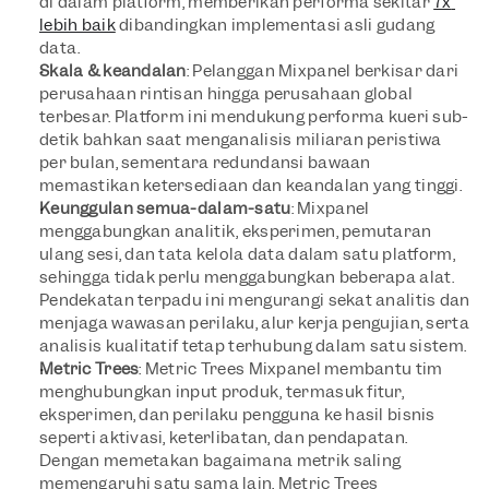
di dalam platform, memberikan performa sekitar
7x 
lebih baik
 dibandingkan implementasi asli gudang 
data.
Skala & keandalan
: Pelanggan Mixpanel berkisar dari 
perusahaan rintisan hingga perusahaan global 
terbesar. Platform ini mendukung performa kueri sub-
detik bahkan saat menganalisis miliaran peristiwa 
per bulan, sementara redundansi bawaan 
memastikan ketersediaan dan keandalan yang tinggi.
Keunggulan semua-dalam-satu
: Mixpanel 
menggabungkan analitik, eksperimen, pemutaran 
ulang sesi, dan tata kelola data dalam satu platform, 
sehingga tidak perlu menggabungkan beberapa alat. 
Pendekatan terpadu ini mengurangi sekat analitis dan 
menjaga wawasan perilaku, alur kerja pengujian, serta 
analisis kualitatif tetap terhubung dalam satu sistem.
Metric Trees
: Metric Trees Mixpanel membantu tim 
menghubungkan input produk, termasuk fitur, 
eksperimen, dan perilaku pengguna ke hasil bisnis 
seperti aktivasi, keterlibatan, dan pendapatan. 
Dengan memetakan bagaimana metrik saling 
memengaruhi satu sama lain, Metric Trees 